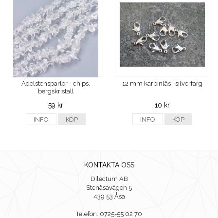
Ädelstenspärlor - chips,
12 mm karbinlås i silverfärg
bergskristall
59 kr
10 kr
INFO
KÖP
INFO
KÖP
KONTAKTA OSS
Dilectum AB
Stenåsavägen 5
439 53 Åsa
Telefon: 0725-55 02 70