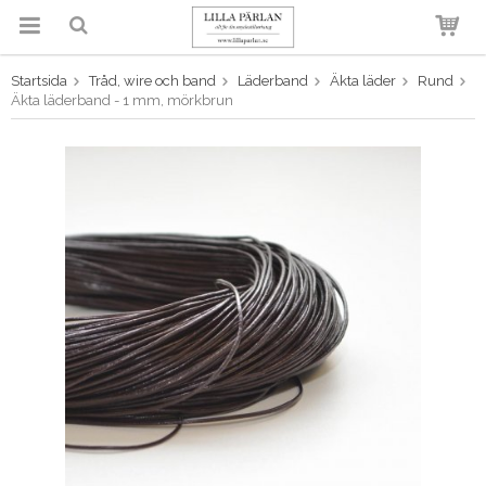
Startsida
Tråd, wire och band
Läderband
Äkta läder
Rund
Produkten har blivit tillagd i
Äkta läderband - 1 mm, mörkbrun
varukorgen