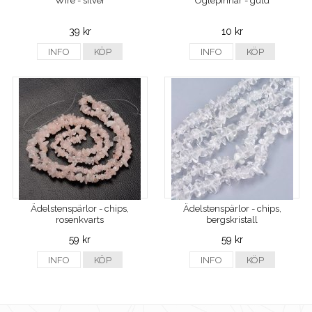
Wire - silver
Öglepinnar - guld
39 kr
10 kr
INFO
KÖP
INFO
KÖP
Ädelstenspärlor - chips,
Ädelstenspärlor - chips,
rosenkvarts
bergskristall
59 kr
59 kr
INFO
KÖP
INFO
KÖP