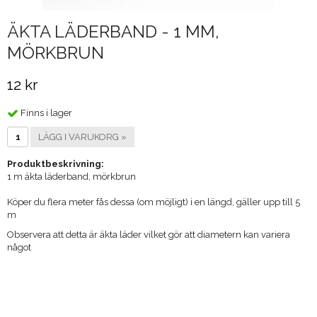
ÄKTA LÄDERBAND - 1 MM,
MÖRKBRUN
12 kr
Finns i lager
LÄGG I VARUKORG »
Produktbeskrivning:
1 m äkta läderband, mörkbrun
Köper du flera meter fås dessa (om möjligt) i en längd, gäller upp till 5
m
Observera att detta är äkta läder vilket gör att diametern kan variera
något