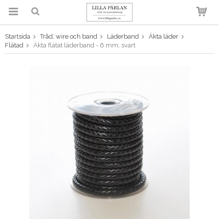
Startsida
Tråd, wire och band
Läderband
Äkta läder
Produkten har blivit tillagd i
Flätad
Äkta flätat läderband - 6 mm, svart
varukorgen