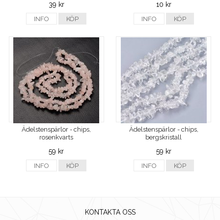
39 kr
10 kr
INFO
KÖP
INFO
KÖP
Ädelstenspärlor - chips,
Ädelstenspärlor - chips,
rosenkvarts
bergskristall
59 kr
59 kr
INFO
KÖP
INFO
KÖP
KONTAKTA OSS