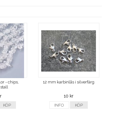
or - chips,
12 mm karbinlås i silverfärg
stall
r
10 kr
KÖP
INFO
KÖP