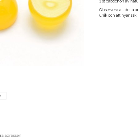
1 st cabochon av nat
Observera att detta är
unik och att nyanss
A
era adressen