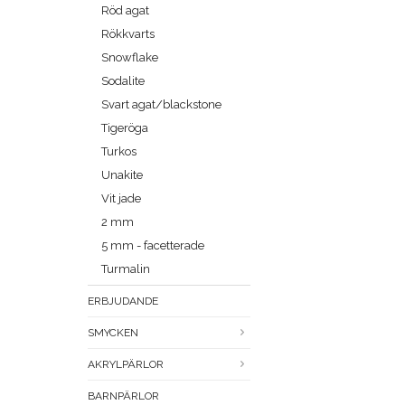
Röd agat
Rökkvarts
Snowflake
Sodalite
Svart agat/blackstone
Tigeröga
Turkos
Unakite
Vit jade
2 mm
5 mm - facetterade
Turmalin
ERBJUDANDE
SMYCKEN
AKRYLPÄRLOR
BARNPÄRLOR