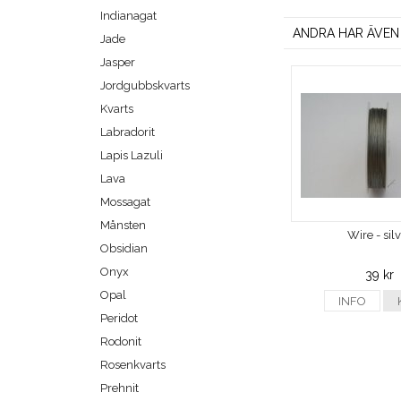
Indianagat
ANDRA HAR ÄVEN
Jade
Jasper
Jordgubbskvarts
Kvarts
Labradorit
Lapis Lazuli
Lava
Mossagat
Månsten
Wire - sil
Obsidian
Onyx
39 kr
Opal
INFO
Peridot
Rodonit
Rosenkvarts
Prehnit