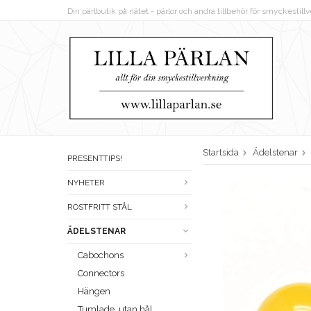
Din pärlbutik på nätet - pärlor och andra tillbehör för smyckestil
Startsida
Ädelstenar
PRESENTTIPS!
NYHETER
ROSTFRITT STÅL
ÄDELSTENAR
Cabochons
Connectors
Hängen
Tumlade, utan hål