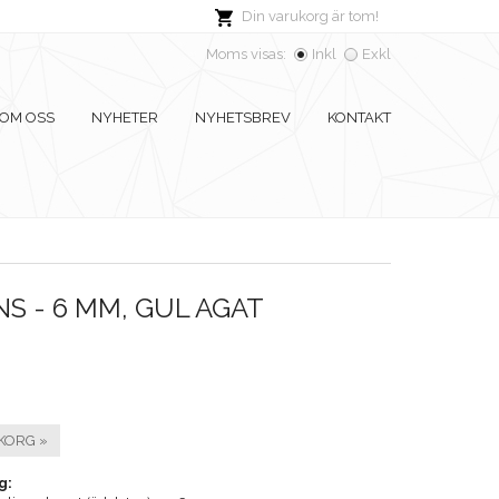
Din varukorg är tom!
Moms visas:
Inkl
Exkl
OM OSS
NYHETER
NYHETSBREV
KONTAKT
 - 6 MM, GUL AGAT
KORG »
g: