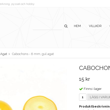
lverkning, pyssel och hobby
HEM
VILLKOR
Agat
Cabochons - 6 mm, gul agat
CABOCHONS
15 kr
Finns i lager
LÄGG I VARU
Produktbeskrivnin