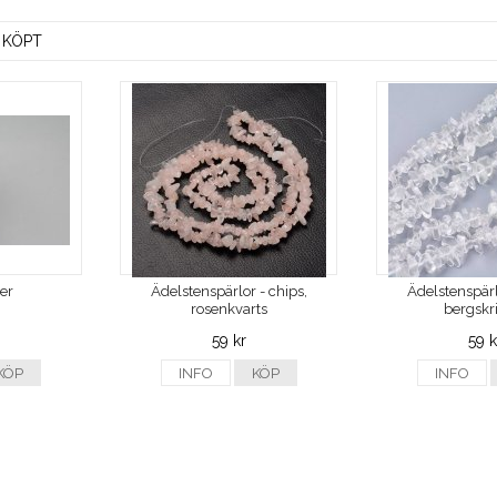
 KÖPT
ver
Ädelstenspärlor - chips,
Ädelstenspärl
rosenkvarts
bergskri
59 kr
59 k
KÖP
INFO
KÖP
INFO