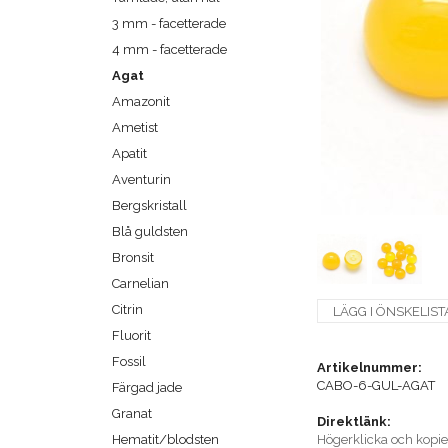
3 mm - facetterade
4 mm - facetterade
Agat
Amazonit
Ametist
Apatit
Aventurin
Bergskristall
Blå guldsten
Bronsit
Carnelian
Citrin
LÄGG I ÖNSKELIST
Fluorit
Fossil
Artikelnummer:
CABO-6-GUL-AGAT
Färgad jade
Granat
Direktlänk:
Hematit/blodsten
Högerklicka och kopi