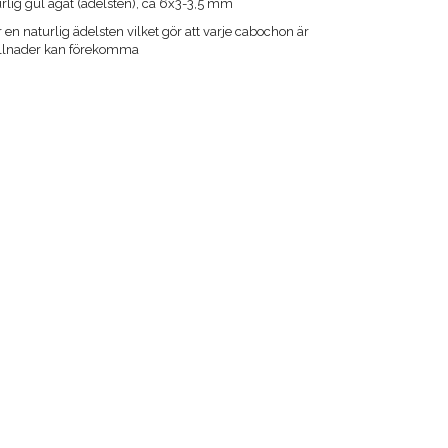
urlig gul agat (ädelsten), ca 6x3-3,5 mm
 en naturlig ädelsten vilket gör att varje cabochon är
killnader kan förekomma