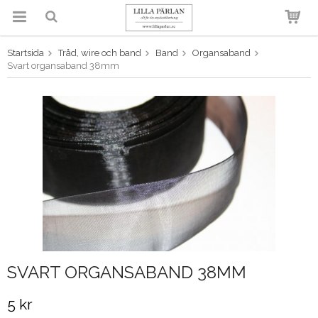
Startsida
Tråd, wire och band
Band
Organsaband
Produkten har blivit tillagd i
Svart organsaband 38mm
varukorgen
SVART ORGANSABAND 38MM
5 kr