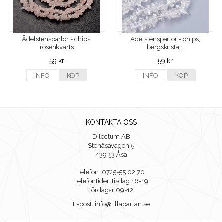
Ädelstenspärlor - chips,
Ädelstenspärlor - chips,
rosenkvarts
bergskristall
59 kr
59 kr
INFO
KÖP
INFO
KÖP
KONTAKTA OSS
Dilectum AB
Stenåsavägen 5
439 53 Åsa
Telefon: 0725-55 02 70
Telefontider: tisdag 16-19
lördagar 09-12
E-post: info@lillaparlan.se