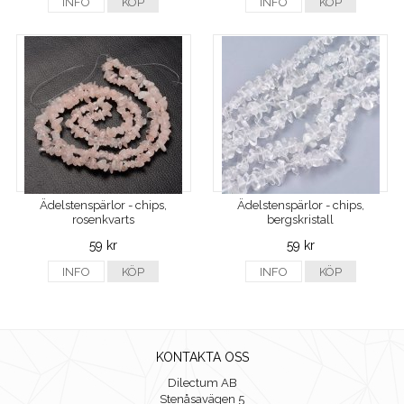
INFO
KÖP
INFO
KÖP
Ädelstenspärlor - chips,
Ädelstenspärlor - chips,
rosenkvarts
bergskristall
59 kr
59 kr
INFO
KÖP
INFO
KÖP
KONTAKTA OSS
Dilectum AB
Stenåsavägen 5