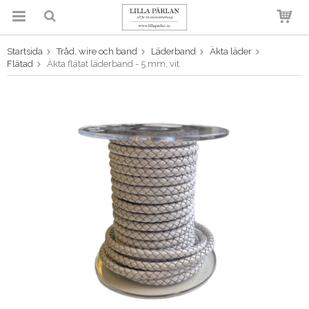
Startsida
Tråd, wire och band
Läderband
Äkta läder
Produkten har blivit tillagd i
Flätad
Äkta flätat läderband - 5 mm, vit
varukorgen