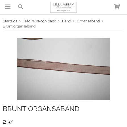
Startsida
Tråd, wire och band
Band
Organsaband
Produkten har blivit tillagd i
Brunt organsaband
varukorgen
BRUNT ORGANSABAND
2 kr