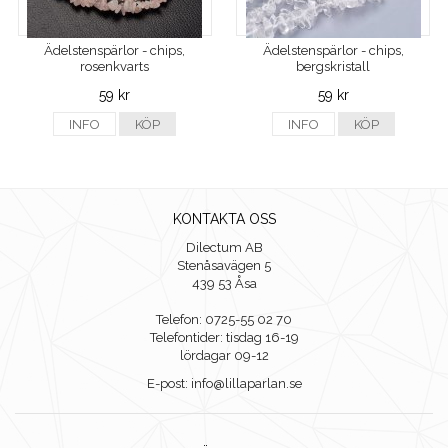
Ädelstenspärlor - chips,
Ädelstenspärlor - chips,
rosenkvarts
bergskristall
59 kr
59 kr
INFO
KÖP
INFO
KÖP
KONTAKTA OSS
Dilectum AB
Stenåsavägen 5
439 53 Åsa
Telefon: 0725-55 02 70
Telefontider: tisdag 16-19
lördagar 09-12
E-post: info@lillaparlan.se