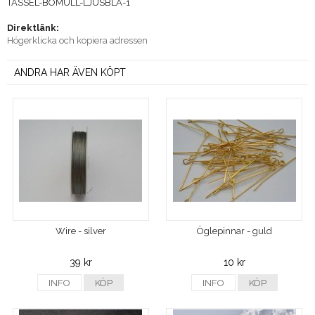
TASSEL-BOMULL-LJUSBLA-1
Direktlänk:
Högerklicka och kopiera adressen
ANDRA HAR ÄVEN KÖPT
Wire - silver
Öglepinnar - guld
39 kr
10 kr
INFO
KÖP
INFO
KÖP