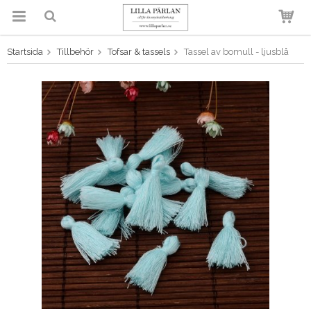
Startsida
Tillbehör
Tofsar & tassels
Tassel av bomull - ljusblå
Produkten har blivit tillagd i
varukorgen