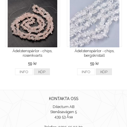
Ädelstenspärlor - chips,
Ädelstenspärlor - chips,
rosenkvarts
bergskristall
59 kr
59 kr
INFO
KÖP
INFO
KÖP
KONTAKTA OSS
Dilectum AB
Stenåsavägen 5
439 53 Åsa