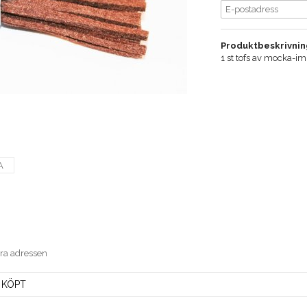
Produktbeskrivnin
1 st tofs av mocka-i
A
era adressen
 KÖPT