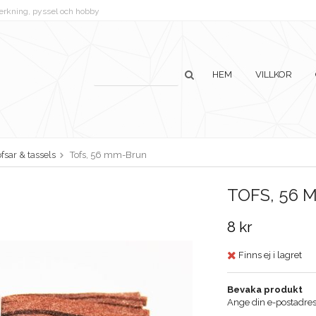
lverkning, pyssel och hobby
HEM
VILLKOR
ofsar & tassels
Tofs, 56 mm-Brun
TOFS, 56
8 kr
Finns ej i lagret
Bevaka produkt
Ange din e-postadress