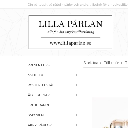
Din pärlbutik på nätet - pärlor och andra tillbehör för smyckestil
Startsida
Tillbehör
T
PRESENTTIPS!
NYHETER
ROSTFRITT STÅL
ÄDELSTENAR
ERBJUDANDE
SMYCKEN
AKRYLPÄRLOR