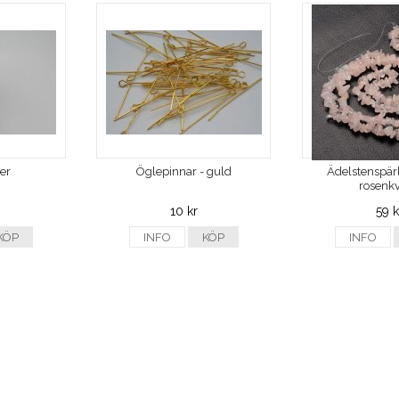
ver
Öglepinnar - guld
Ädelstenspärl
rosenkv
10 kr
59 k
KÖP
INFO
KÖP
INFO