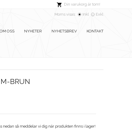
Din varukorg är tom!
Moms visas:
Inkl
Exkl
OM OSS
NYHETER
NYHETSBREV
KONTAKT
 MM-BRUN
 nedan så meddelar vi dig när produkten finns i lager!