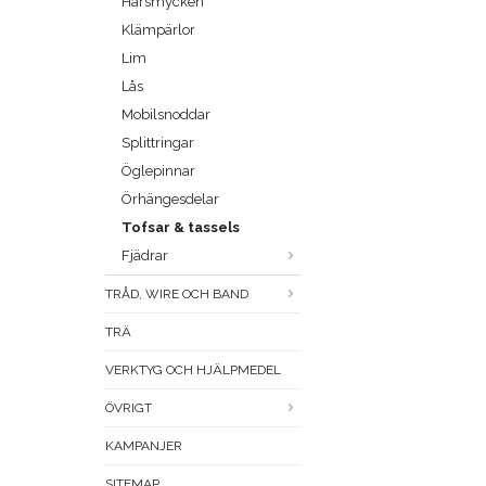
Hårsmycken
Klämpärlor
Lim
Lås
Mobilsnoddar
Splittringar
Öglepinnar
Örhängesdelar
Tofsar & tassels
Fjädrar
TRÅD, WIRE OCH BAND
TRÄ
VERKTYG OCH HJÄLPMEDEL
ÖVRIGT
KAMPANJER
SITEMAP