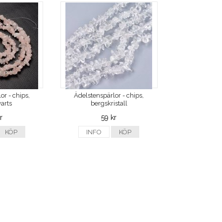
or - chips,
Ädelstenspärlor - chips,
arts
bergskristall
r
59 kr
KÖP
INFO
KÖP