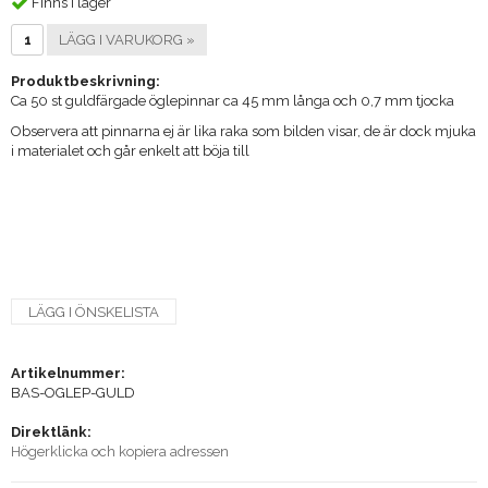
Finns i lager
LÄGG I VARUKORG »
Produktbeskrivning:
Ca 50 st guldfärgade öglepinnar ca 45 mm långa och 0,7 mm tjocka
Observera att pinnarna ej är lika raka som bilden visar, de är dock mjuka
i materialet och går enkelt att böja till
LÄGG I ÖNSKELISTA
Artikelnummer:
BAS-OGLEP-GULD
Direktlänk:
Högerklicka och kopiera adressen