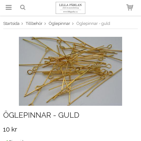
Startsida
Tillbehör
Öglepinnar
Öglepinnar - guld
Produkten har blivit tillagd i
varukorgen
ÖGLEPINNAR - GULD
10 kr