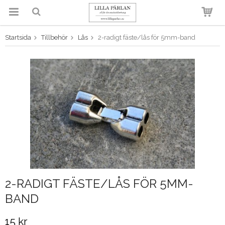
Startsida
Tillbehör
Lås
2-radigt fäste/lås för 5mm-band
Produkten har blivit tillagd i
varukorgen
2-RADIGT FÄSTE/LÅS FÖR 5MM-
BAND
15 kr