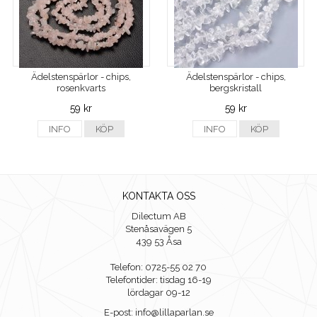
Ädelstenspärlor - chips,
Ädelstenspärlor - chips,
rosenkvarts
bergskristall
59 kr
59 kr
INFO
KÖP
INFO
KÖP
KONTAKTA OSS
Dilectum AB
Stenåsavägen 5
439 53 Åsa
Telefon: 0725-55 02 70
Telefontider: tisdag 16-19
lördagar 09-12
E-post: info@lillaparlan.se