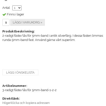
Antal
Finns i lager
LÄGG I VARUKORG »
Produktbeskrivning:
2-radigt fäste/lås för 5mm-band i antik silverfärg. I dessa fästen limmas
runda 5mm-band fast. Använd gärna vårt superlim.
LÄGG I ÖNSKELISTA
Artikelnummer:
3-radigt fäste/lås för 5mm-band-1-2-2
Direktlänk:
Högerklicka och kopiera adressen