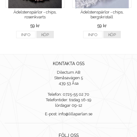
Ädelstenspärlor - chips,
Ädelstenspärlor - chips,
rosenkvarts
bergskristall
59 kr
59 kr
INFO
KÖP
INFO
KÖP
KONTAKTA OSS
Dilectum AB
Stenåsavägen 5
439 53 Åsa
Telefon: 0725-55 02 70
Telefontider: tisdag 16-19
lördagar 09-12
E-post: info@lillaparlan.se
FÖLJ OSS