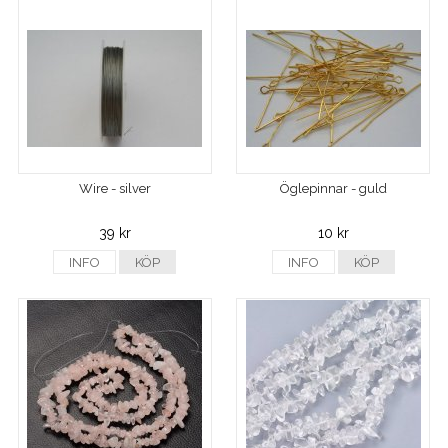
Wire - silver
Öglepinnar - guld
39 kr
10 kr
INFO
KÖP
INFO
KÖP