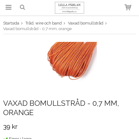
Startsida
Tråd, wire och band
Vaxad bomullstråd
Produkten har blivit tillagd i
Vaxad bomullstråd - 0,7 mm, orange
varukorgen
VAXAD BOMULLSTRÅD - 0,7 MM,
ORANGE
39 kr
Finns i lager