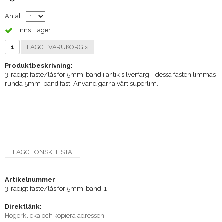
Antal
Finns i lager
LÄGG I VARUKORG »
Produktbeskrivning:
3-radigt fäste/lås för 5mm-band i antik silverfärg. I dessa fästen limmas
runda 5mm-band fast. Använd gärna vårt superlim.
LÄGG I ÖNSKELISTA
Artikelnummer:
3-radigt fäste/lås för 5mm-band-1
Direktlänk:
Högerklicka och kopiera adressen