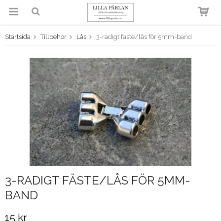
Startsida
Tillbehör
Lås
3-radigt fäste/lås för 5mm-band
Produkten har blivit tillagd i
varukorgen
3-RADIGT FÄSTE/LÅS FÖR 5MM-
BAND
15 kr