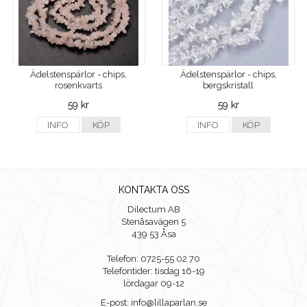
Ädelstenspärlor - chips,
Ädelstenspärlor - chips,
rosenkvarts
bergskristall
59 kr
59 kr
INFO
KÖP
INFO
KÖP
KONTAKTA OSS
Dilectum AB
Stenåsavägen 5
439 53 Åsa
Telefon: 0725-55 02 70
Telefontider: tisdag 16-19
lördagar 09-12
E-post: info@lillaparlan.se