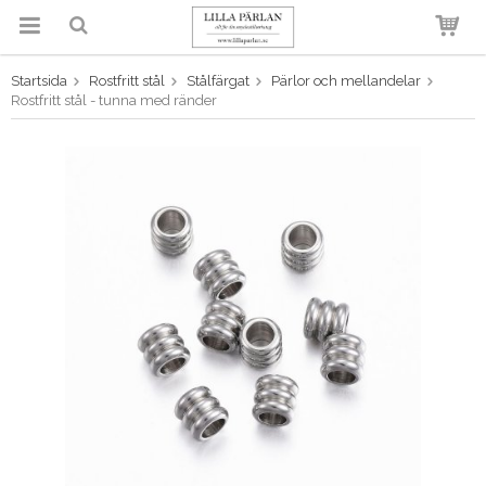
Startsida
Rostfritt stål
Stålfärgat
Pärlor och mellandelar
Produkten har blivit tillagd i
Rostfritt stål - tunna med ränder
varukorgen