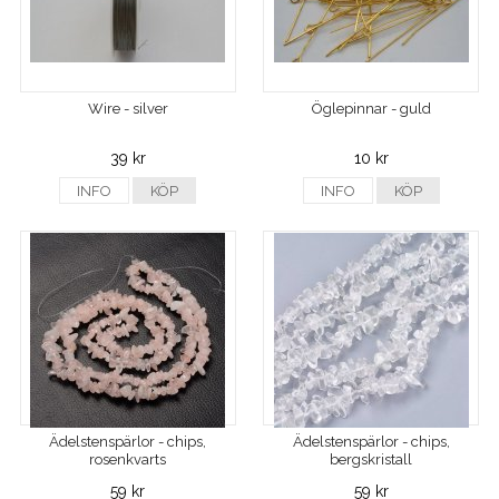
Wire - silver
Öglepinnar - guld
39 kr
10 kr
INFO
KÖP
INFO
KÖP
Ädelstenspärlor - chips,
Ädelstenspärlor - chips,
rosenkvarts
bergskristall
59 kr
59 kr