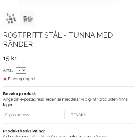
ROSTFRITT STÅL - TUNNA MED
RÄNDER
15 kr
Antal
Finns ej i lagret
Bevaka produkt
Ange din e-postadress nedan så meddelar vi dig när produkten finns i
lager!
BEVAKA
Produktbeskrivning:
5 st pärlor i rostfritt stål, ca 5x4 mm, hålet mäter ca 3 mm