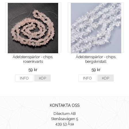
Ädelstenspärlor - chips,
Ädelstenspärlor - chips,
rosenkvarts
bergskristall
59 kr
59 kr
INFO
KÖP
INFO
KÖP
KONTAKTA OSS
Dilectum AB
Stenåsavägen 5
439 53 Åsa