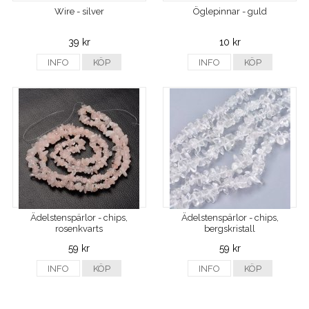
Wire - silver
Öglepinnar - guld
39 kr
10 kr
INFO
KÖP
INFO
KÖP
Ädelstenspärlor - chips,
Ädelstenspärlor - chips,
rosenkvarts
bergskristall
59 kr
59 kr
INFO
KÖP
INFO
KÖP