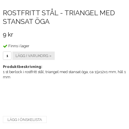
ROSTFRITT STÅL - TRIANGEL MED
STANSAT ÖGA
9 kr
Finns i lager
LÄGG I VARUKORG »
Produktbeskrivning:
1 st berlock i rostfritt stål, triangel med stansat öga, ca 15x12x1 mm, hål 1
mm
LÄGG I ÖNSKELISTA