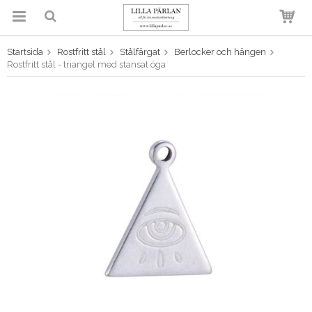
Startsida
Rostfritt stål
Stålfärgat
Berlocker och hängen
Produkten har blivit tillagd i
Rostfritt stål - triangel med stansat öga
varukorgen