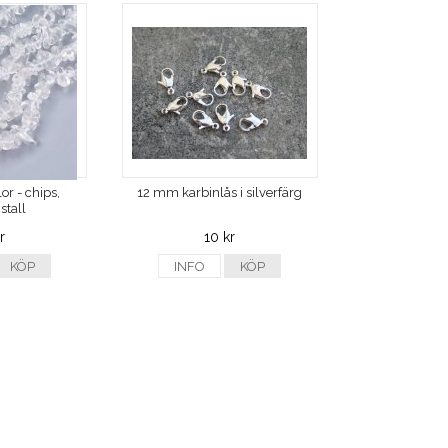
or - chips,
12 mm karbinlås i silverfärg
stall
r
10 kr
KÖP
INFO
KÖP