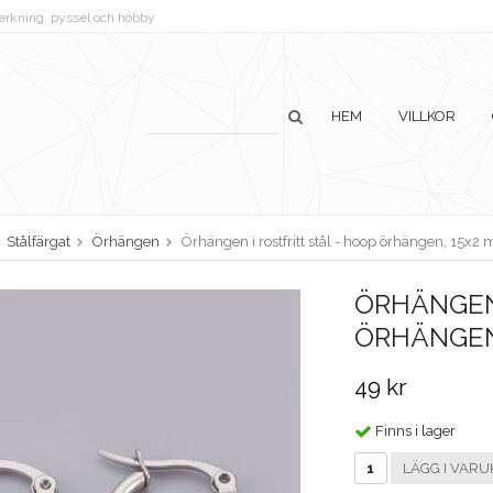
lverkning, pyssel och hobby
HEM
VILLKOR
Stålfärgat
Örhängen
Örhängen i rostfritt stål - hoop örhängen, 15x2
ÖRHÄNGEN 
ÖRHÄNGEN
49 kr
Finns i lager
LÄGG I VARU