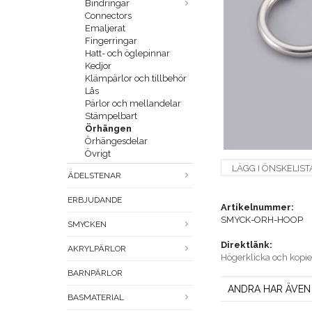
Bindringar
Connectors
Emaljerat
Fingerringar
Hatt- och öglepinnar
Kedjor
Klämpärlor och tillbehör
Lås
Pärlor och mellandelar
Stämpelbart
Örhängen
Örhängesdelar
Övrigt
LÄGG I ÖNSKELIST
ÄDELSTENAR
ERBJUDANDE
Artikelnummer:
SMYCK-ORH-HOOP
SMYCKEN
Direktlänk:
AKRYLPÄRLOR
Högerklicka och kopi
BARNPÄRLOR
ANDRA HAR ÄVEN
BASMATERIAL