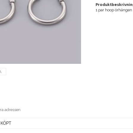
Produktbeskrivnin
1 par hoop örhängen i 
A
era adressen
 KÖPT