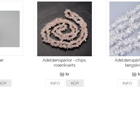
ver
Ädelstenspärlor - chips,
Ädelstenspärl
rosenkvarts
bergskri
59 kr
59 k
KÖP
INFO
KÖP
INFO