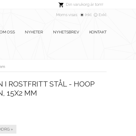
Din varukorg är tom!
Moms visas:
Inkl
Exkl
OM OSS
NYHETER
NYHETSBREV
KONTAKT
 mm
I ROSTFRITT STÅL - HOOP
, 15X2 MM
KORG »