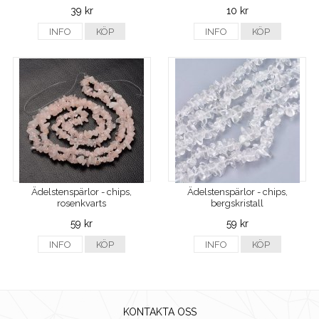
39 kr
10 kr
INFO
KÖP
INFO
KÖP
Ädelstenspärlor - chips,
Ädelstenspärlor - chips,
rosenkvarts
bergskristall
59 kr
59 kr
INFO
KÖP
INFO
KÖP
KONTAKTA OSS