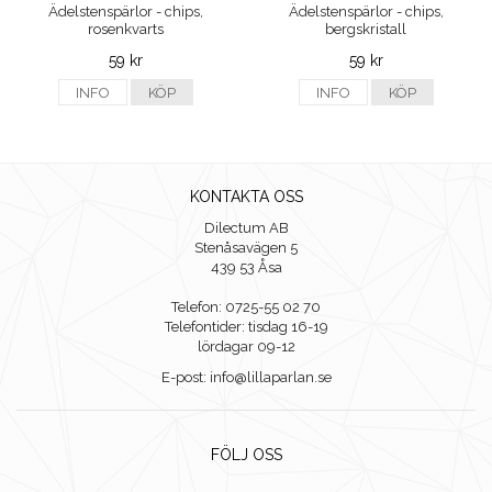
Ädelstenspärlor - chips,
Ädelstenspärlor - chips,
rosenkvarts
bergskristall
59 kr
59 kr
INFO
KÖP
INFO
KÖP
KONTAKTA OSS
Dilectum AB
Stenåsavägen 5
439 53 Åsa
Telefon: 0725-55 02 70
Telefontider: tisdag 16-19
lördagar 09-12
E-post: info@lillaparlan.se
FÖLJ OSS