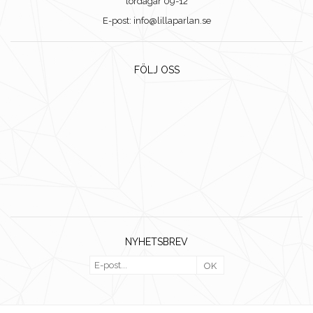
lördagar 09-12
E-post: info@lillaparlan.se
FÖLJ OSS
NYHETSBREV
OK