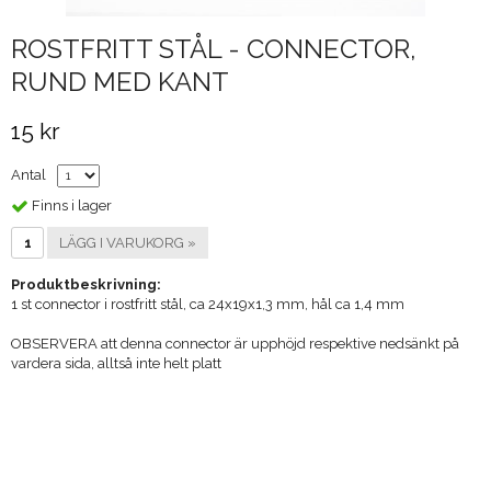
ROSTFRITT STÅL - CONNECTOR,
RUND MED KANT
15 kr
Antal
Finns i lager
LÄGG I VARUKORG »
Produktbeskrivning:
1 st connector i rostfritt stål, ca 24x19x1,3 mm, hål ca 1,4 mm
OBSERVERA att denna connector är upphöjd respektive nedsänkt på
vardera sida, alltså inte helt platt