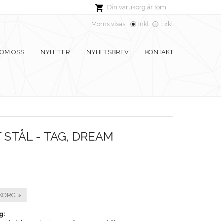
Din varukorg är tom!
Moms visas:
Inkl
Exkl
OM OSS
NYHETER
NYHETSBREV
KONTAKT
 STÅL - TAG, DREAM
KORG »
g: