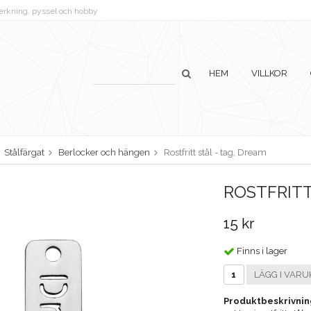
lverkning, pyssel och hobby
HEM
VILLKOR
Stålfärgat
Berlocker och hängen
Rostfritt stål - tag, Dream
ROSTFRITT
15 kr
Finns i lager
LÄGG I VARU
Produktbeskrivnin