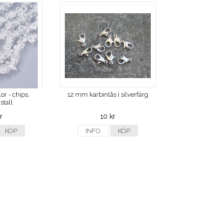
or - chips,
12 mm karbinlås i silverfärg
stall
r
10 kr
KÖP
INFO
KÖP