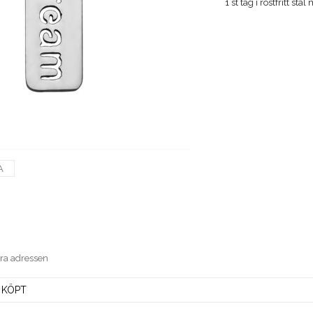
1 st tag i rostfritt 
A
era adressen
 KÖPT