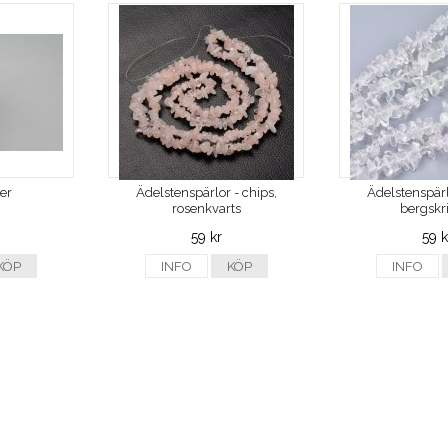
ver
Ädelstenspärlor - chips,
Ädelstenspärl
rosenkvarts
bergskri
59 kr
59 k
KÖP
INFO
KÖP
INFO