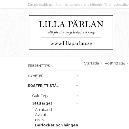
Din pärlbutik på nätet - pärlor och andra tillbehör för smyckestil
Startsida
Rostfritt stål
PRESENTTIPS!
NYHETER
ROSTFRITT STÅL
Guldfärgat
Stålfärgat
Armband
Avslut
Bails
Berlocker och hängen