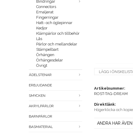
Bindringar
Connectors
Emaljerat
Fingerringar
Hatt- och öglepinnar
Kedjor
Klämpärlor och tillbehör
Lås
Pärlor och mellandelar
Stämpelbart
Örhängen
Örhängesdelar
Övrigt
LÄGG I ÖNSKELIST
ÄDELSTENAR
ERBJUDANDE
Artikelnummer:
ROST-TAG-DREAM
SMYCKEN
Direktlänk:
AKRYLPÄRLOR
Högerklicka och kopi
BARNPÄRLOR
ANDRA HAR ÄVEN
BASMATERIAL