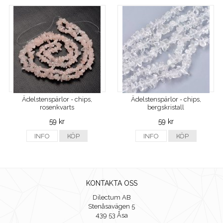
Ädelstenspärlor - chips,
Ädelstenspärlor - chips,
rosenkvarts
bergskristall
59 kr
59 kr
INFO
KÖP
INFO
KÖP
KONTAKTA OSS
Dilectum AB
Stenåsavägen 5
439 53 Åsa