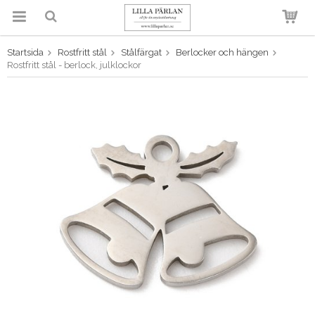
Startsida
Rostfritt stål
Stålfärgat
Berlocker och hängen
Produkten har blivit tillagd i
Rostfritt stål - berlock, julklockor
varukorgen