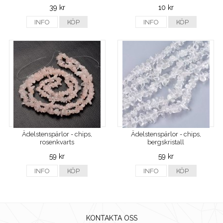
39 kr
10 kr
INFO
KÖP
INFO
KÖP
Ädelstenspärlor - chips,
Ädelstenspärlor - chips,
rosenkvarts
bergskristall
59 kr
59 kr
INFO
KÖP
INFO
KÖP
KONTAKTA OSS