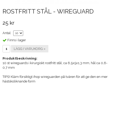
ROSTFRITT STÅL - WIREGUARD
25 kr
Antal
Finns i lager
LÄGG I VARUKORG »
Produktbeskrivning:
10 st wireguards i kirurgiskt rostfritt stål, ca 6,5x5x1,3 mm, hål ca 0,6-
0,7 mm
TIPS! Kläm försiktigt ihop wireguarden på tvären för att ge den en mer
hästskoliknande form