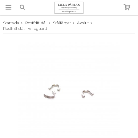
Startsida
Rostfritt stål
Stålfärgat
Avslut
Produkten har blivit tillagd i
Rostfritt stål - wireguard
varukorgen