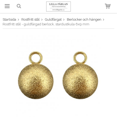
Startsida
Rostfritt stål
Guldfärgat
Berlocker och hängen
Produkten har blivit tillagd i
Rostfritt stål - guldfärgad berlock, stardustkula 6x9 mm
varukorgen