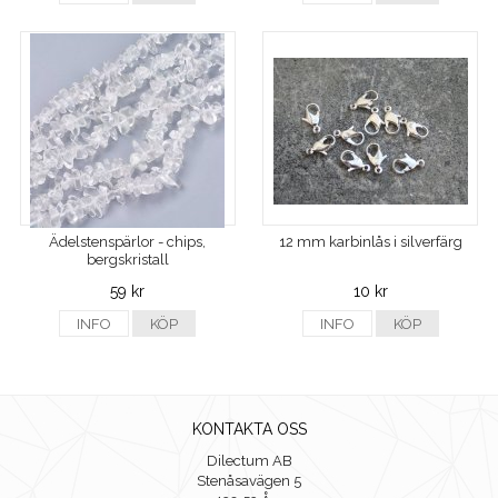
Ädelstenspärlor - chips,
12 mm karbinlås i silverfärg
bergskristall
59 kr
10 kr
INFO
KÖP
INFO
KÖP
KONTAKTA OSS
Dilectum AB
Stenåsavägen 5