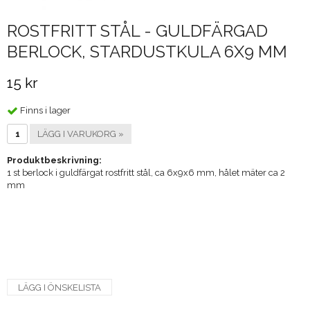
ROSTFRITT STÅL - GULDFÄRGAD
BERLOCK, STARDUSTKULA 6X9 MM
15 kr
Finns i lager
LÄGG I VARUKORG »
Produktbeskrivning:
1 st berlock i guldfärgat rostfritt stål, ca 6x9x6 mm, hålet mäter ca 2
mm
LÄGG I ÖNSKELISTA