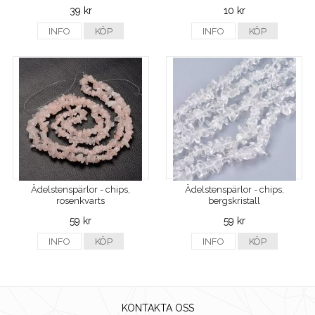
39 kr
10 kr
INFO
KÖP
INFO
KÖP
Ädelstenspärlor - chips,
Ädelstenspärlor - chips,
rosenkvarts
bergskristall
59 kr
59 kr
INFO
KÖP
INFO
KÖP
KONTAKTA OSS