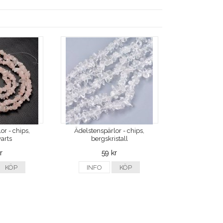
or - chips,
Ädelstenspärlor - chips,
arts
bergskristall
r
59 kr
KÖP
INFO
KÖP