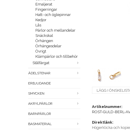
Emaljerat
Fingerringar
Hatt- och öglepinnar
Kedjor
Lås
Pärlor och mellandelar
Snäckskal
Örhängen
Örhängesdelar
Övrigt
Klämpärlor och tillbehör
Stålfärgat
ÄDELSTENAR
ERBJUDANDE
LÄGG I ÖNSKELIST
SMYCKEN
AKRYLPÄRLOR
Artikelnummer:
ROST-GULD-BERL-A
BARNPÄRLOR
Direktlänk:
BASMATERIAL
Högerklicka och kopi