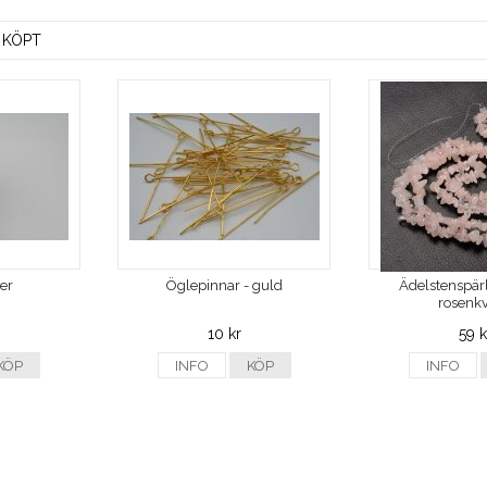
 KÖPT
ver
Öglepinnar - guld
Ädelstenspärl
rosenkv
10 kr
59 k
KÖP
INFO
KÖP
INFO