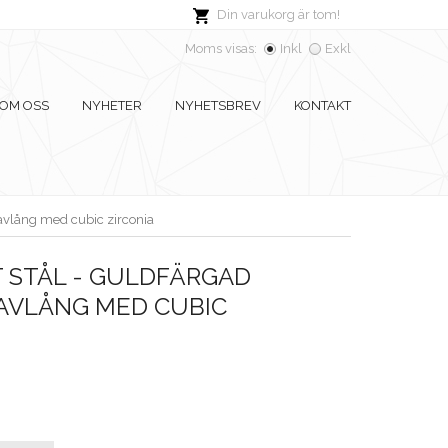
Din varukorg är tom!
Moms visas:
Inkl
Exkl
OM OSS
NYHETER
NYHETSBREV
KONTAKT
, avlång med cubic zirconia
 STÅL - GULDFÄRGAD
 AVLÅNG MED CUBIC