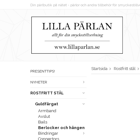
Din pärlbutik på nätet - pärlor och andra tillbehör för smyckestil
Startsida
Rostfritt stål
PRESENTTIPS!
NYHETER
ROSTFRITT STÅL
Guldfärgat
Armband
Avslut
Bails
Berlocker och hängen
Bindringar
Connectors