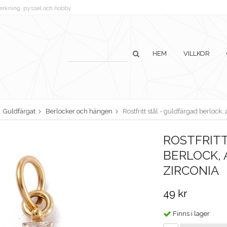
lverkning, pyssel och hobby
HEM
VILLKOR
Guldfärgat
Berlocker och hängen
Rostfritt stål - guldfärgad berlock
ROSTFRITT
BERLOCK,
ZIRCONIA
49 kr
Finns i lager