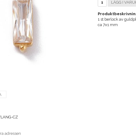
LÄGG I VARU
Produktbeskrivnin
1 st berlock av guldp
ca 7x1 mm
A
VLANG-CZ
era adressen