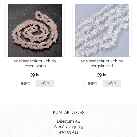
Ädelstenspärlor - chips,
Ädelstenspärlor - chips,
rosenkvarts
bergskristall
59 kr
59 kr
INFO
KÖP
INFO
KÖP
KONTAKTA OSS
Dilectum AB
Stenåsavägen 5
439 53 Åsa