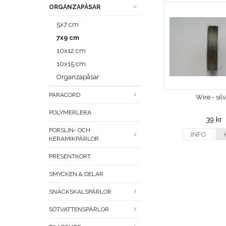
ORGANZAPÅSAR
5x7 cm
7x9 cm
10x12 cm
10x15 cm
Organzapåsar
PARACORD
Wire - sil
POLYMERLERA
39 kr
PORSLIN- OCH
INFO
KERAMIKPÄRLOR
PRESENTKORT
SMYCKEN & DELAR
SNÄCKSKALSPÄRLOR
SÖTVATTENSPÄRLOR