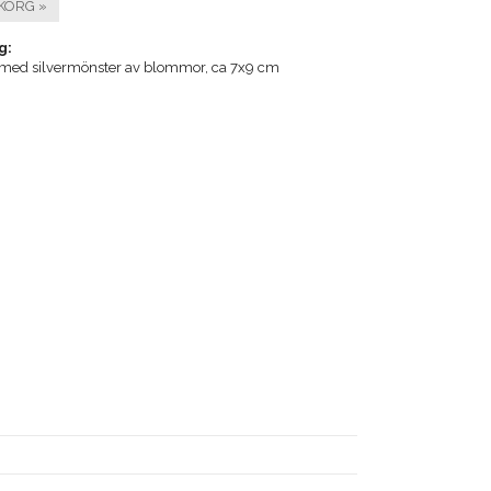
KORG »
g:
 med silvermönster av blommor, ca 7x9 cm