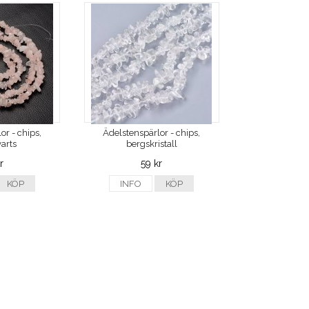
or - chips,
Ädelstenspärlor - chips,
arts
bergskristall
r
59 kr
KÖP
INFO
KÖP