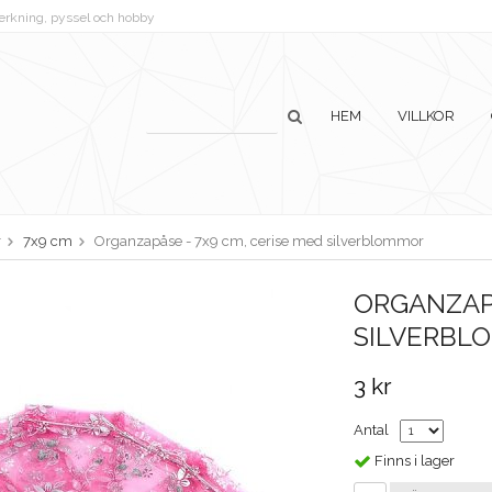
lverkning, pyssel och hobby
HEM
VILLKOR
r
7x9 cm
Organzapåse - 7x9 cm, cerise med silverblommor
ORGANZAPÅ
SILVERBL
3 kr
Antal
Finns i lager