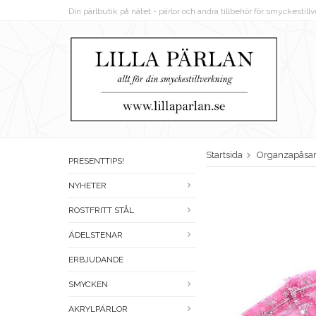
Din pärlbutik på nätet - pärlor och andra tillbehör för smyckestil
Startsida
Organzapåsa
PRESENTTIPS!
NYHETER
ROSTFRITT STÅL
ÄDELSTENAR
ERBJUDANDE
SMYCKEN
AKRYLPÄRLOR