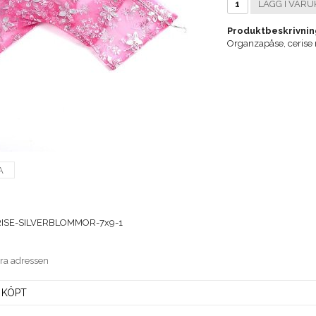
LÄGG I VARU
Produktbeskrivnin
Organzapåse, cerise
A
ISE-SILVERBLOMMOR-7x9-1
era adressen
 KÖPT