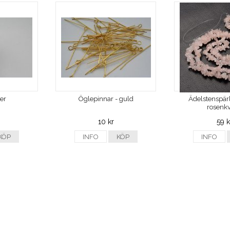
ver
Öglepinnar - guld
Ädelstenspärl
rosenkv
10 kr
59 k
KÖP
INFO
KÖP
INFO