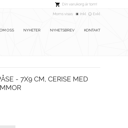
Din varukorg är tom!
Moms visas:
Inkl
Exkl
OM OSS
NYHETER
NYHETSBREV
KONTAKT
SE - 7X9 CM, CERISE MED
OMMOR