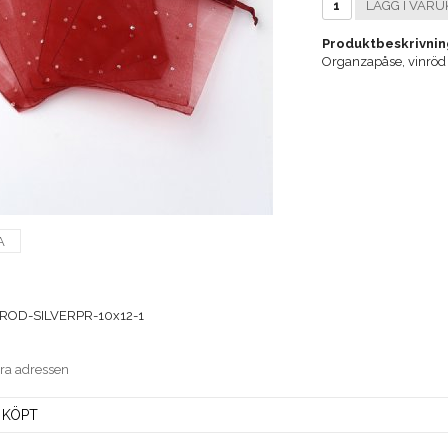
LÄGG I VARU
Produktbeskrivnin
Organzapåse, vinröd 
A
ROD-SILVERPR-10x12-1
era adressen
 KÖPT