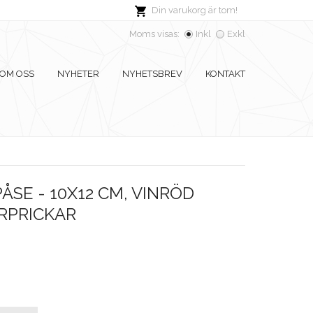
Din varukorg är tom!
Moms visas:
Inkl
Exkl
OM OSS
NYHETER
NYHETSBREV
KONTAKT
SE - 10X12 CM, VINRÖD
RPRICKAR