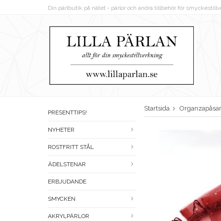
Din pärlbutik på nätet - pärlor och andra tillbehör för smyckestil
Startsida
Organzapåsa
PRESENTTIPS!
NYHETER
ROSTFRITT STÅL
ÄDELSTENAR
ERBJUDANDE
SMYCKEN
AKRYLPÄRLOR