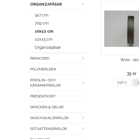
ORGANZAPÅSAR
5x7 cm
7x9 cm
10x12 cm
10x15 cm
Organzapåsar
PARACORD
Wire - sil
POLYMERLERA
39 kr
PORSLIN- OCH
INFO
KERAMIKPÄRLOR
PRESENTKORT
SMYCKEN & DELAR
SNÄCKSKALSPÄRLOR
SÖTVATTENSPÄRLOR