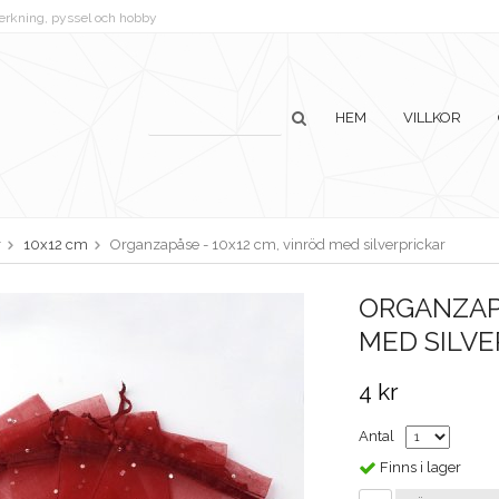
lverkning, pyssel och hobby
HEM
VILLKOR
r
10x12 cm
Organzapåse - 10x12 cm, vinröd med silverprickar
ORGANZAPÅ
MED SILVE
4 kr
Antal
Finns i lager