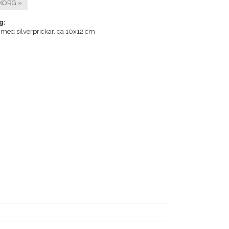
KORG »
g:
med silverprickar, ca 10x12 cm