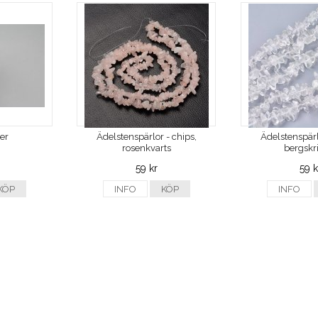
ver
Ädelstenspärlor - chips,
Ädelstenspärl
rosenkvarts
bergskri
59 kr
59 k
KÖP
INFO
KÖP
INFO