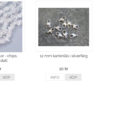
or - chips,
12 mm karbinlås i silverfärg
stall
r
10 kr
KÖP
INFO
KÖP