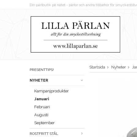
Din pärlbutik på nätet - pärlor och andra tillbehör för smyckestil
Startsida
Nyheter
Ja
PRESENTTIPS!
NYHETER
Kampanjprodukter
Januari
Februari
Augusti
September
ROSTFRITT STÅL