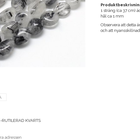
Produktbeskrivnin
1 sträng (ca 37 cm) ä
hål ca 1 mm
Observera att detta är
och att nyansskilln
A
-RUTILERAD KVARTS
era adressen