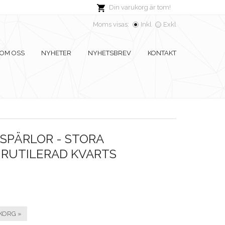
Din varukorg är tom!
Moms visas:
Inkl
Exkl
OM OSS
NYHETER
NYHETSBREV
KONTAKT
SPÄRLOR - STORA
 RUTILERAD KVARTS
KORG »