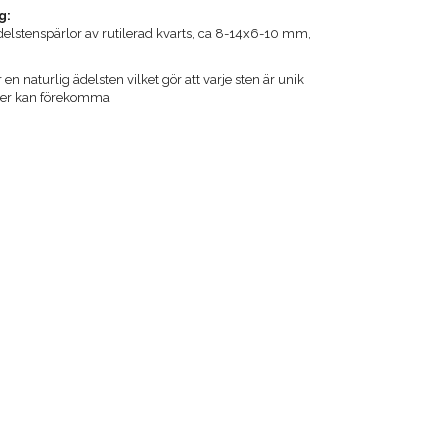
g:
delstenspärlor av rutilerad kvarts, ca 8-14x6-10 mm,
 en naturlig ädelsten vilket gör att varje sten är unik
ader kan förekomma