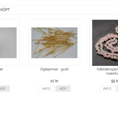
 KÖPT
ver
Öglepinnar - guld
Ädelstenspärl
rosenkv
10 kr
59 k
KÖP
INFO
KÖP
INFO