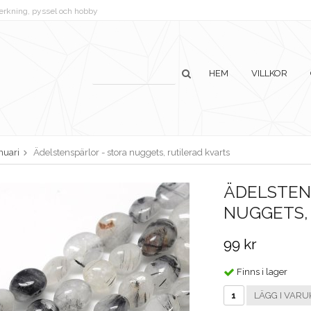
lverkning, pyssel och hobby
HEM
VILLKOR
nuari
Ädelstenspärlor - stora nuggets, rutilerad kvarts
ÄDELSTEN
NUGGETS,
99 kr
Finns i lager
LÄGG I VARU