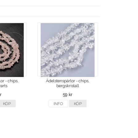
or - chips,
Ädelstenspärlor - chips,
arts
bergskristall
r
59 kr
KÖP
INFO
KÖP