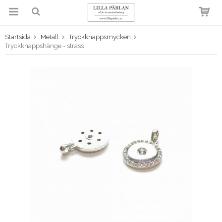
Startsida
Metall
Tryckknappsmycken
Produkten har blivit tillagd i
Tryckknappshänge - strass
varukorgen