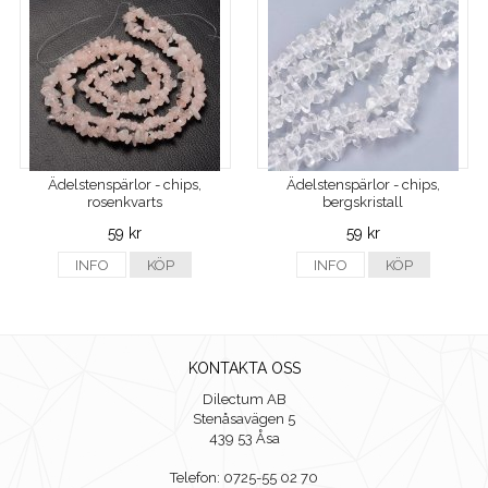
Ädelstenspärlor - chips,
Ädelstenspärlor - chips,
rosenkvarts
bergskristall
59 kr
59 kr
INFO
KÖP
INFO
KÖP
KONTAKTA OSS
Dilectum AB
Stenåsavägen 5
439 53 Åsa
Telefon: 0725-55 02 70