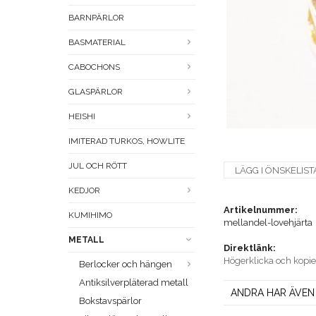
BARNPÄRLOR
BASMATERIAL
CABOCHONS
GLASPÄRLOR
HEISHI
IMITERAD TURKOS, HOWLITE
JUL OCH RÖTT
LÄGG I ÖNSKELIST
KEDJOR
Artikelnummer:
KUMIHIMO
mellandel-lovehjärta
METALL
Direktlänk:
Högerklicka och kopi
Berlocker och hängen
Antiksilverpläterad metall
ANDRA HAR ÄVEN
Bokstavspärlor