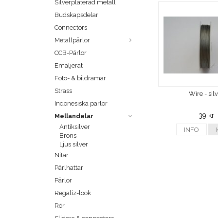
Silverpläterad metall
Budskapsdelar
Connectors
Metallpärlor
CCB-Pärlor
Emaljerat
Foto- & bildramar
Strass
Wire - sil
Indonesiska pärlor
39 kr
Mellandelar
Antiksilver
INFO
Brons
Ljus silver
Nitar
Pärlhattar
Pärlor
Regaliz-look
Rör