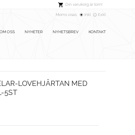
Din varukorg är tom!
Moms visas:
Inkl
Exkl
OM OSS
NYHETER
NYHETSBREV
KONTAKT
LAR-LOVEHJÄRTAN MED
L-5ST