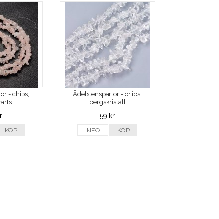
or - chips,
Ädelstenspärlor - chips,
arts
bergskristall
r
59 kr
KÖP
INFO
KÖP