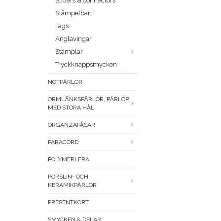
Sliders & connectors
Stämpelbart
Tags
Änglavingar
Stämplar
Tryckknappsmycken
NÖTPÄRLOR
ORMLÄNKSPÄRLOR, PÄRLOR
MED STORA HÅL
ORGANZAPÅSAR
PARACORD
POLYMERLERA
PORSLIN- OCH
KERAMIKPÄRLOR
PRESENTKORT
SMYCKEN & DELAR