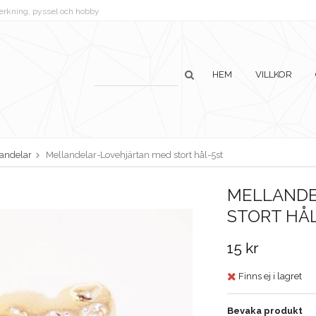
lverkning, pyssel och hobby
HEM
VILLKOR
andelar
Mellandelar-Lovehjärtan med stort hål-5st
MELLANDE
STORT HÅ
15 kr
Finns ej i lagret
Bevaka produkt