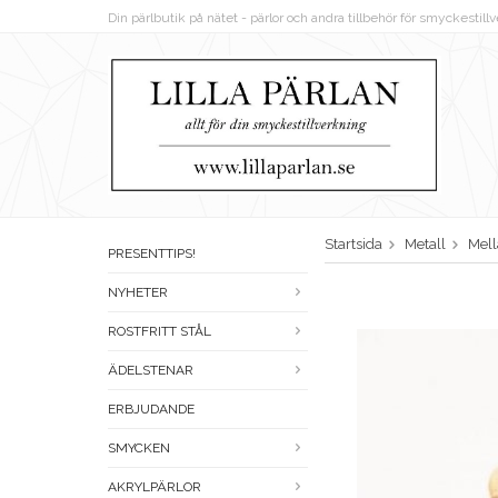
Din pärlbutik på nätet - pärlor och andra tillbehör för smyckestil
Startsida
Metall
Mell
PRESENTTIPS!
NYHETER
ROSTFRITT STÅL
ÄDELSTENAR
ERBJUDANDE
SMYCKEN
AKRYLPÄRLOR