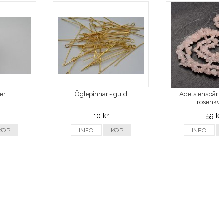
ver
Öglepinnar - guld
Ädelstenspärl
rosenkv
10 kr
59 k
KÖP
INFO
KÖP
INFO