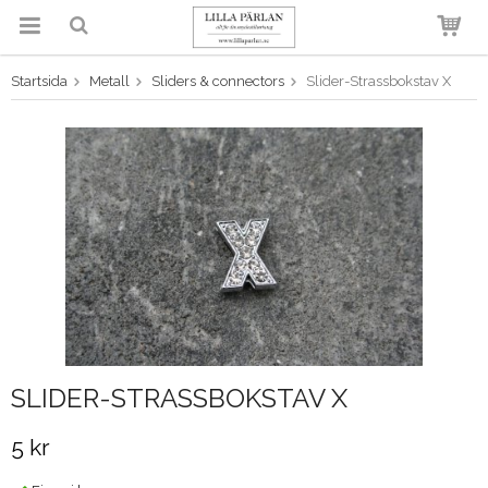
Startsida
Metall
Sliders & connectors
Slider-Strassbokstav X
Produkten har blivit tillagd i
varukorgen
SLIDER-STRASSBOKSTAV X
5 kr