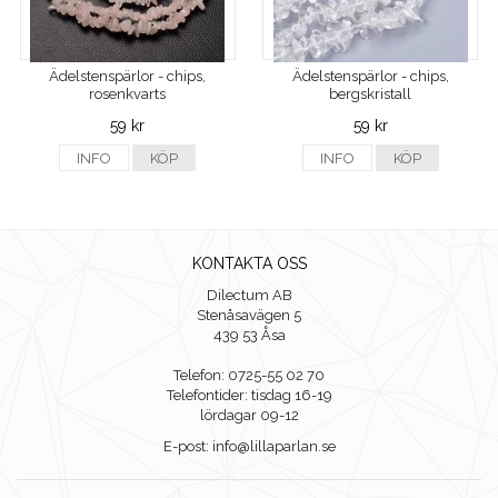
Ädelstenspärlor - chips,
Ädelstenspärlor - chips,
rosenkvarts
bergskristall
59 kr
59 kr
INFO
KÖP
INFO
KÖP
KONTAKTA OSS
Dilectum AB
Stenåsavägen 5
439 53 Åsa
Telefon: 0725-55 02 70
Telefontider: tisdag 16-19
lördagar 09-12
E-post: info@lillaparlan.se