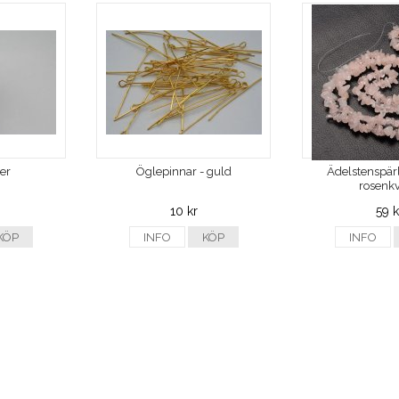
ver
Öglepinnar - guld
Ädelstenspärl
rosenkv
10 kr
59 k
KÖP
INFO
KÖP
INFO