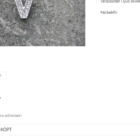
Strasslider i ljus si
Nickekfri
A
V
era adressen
 KÖPT