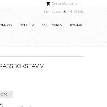
Din varukorg är tom!
Moms visas:
Inkl
Exkl
OM OSS
NYHETER
NYHETSBREV
KONTAKT
RASSBOKSTAV V
KORG »
g: