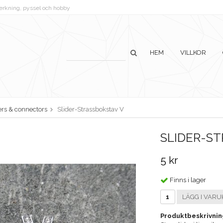
lverkning, pyssel och hobby
HEM
VILLKOR
ers & connectors
Slider-Strassbokstav V
SLIDER-ST
5 kr
Finns i lager
LÄGG I VARU
Produktbeskrivnin