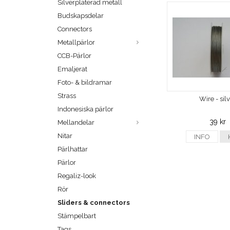
Silverpläterad metall
Budskapsdelar
Connectors
Metallpärlor
CCB-Pärlor
Emaljerat
Foto- & bildramar
Strass
Wire - sil
Indonesiska pärlor
39 kr
Mellandelar
Nitar
INFO
Pärlhattar
Pärlor
Regaliz-look
Rör
Sliders & connectors
Stämpelbart
Tags