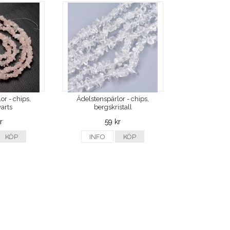
or - chips,
Ädelstenspärlor - chips,
arts
bergskristall
r
59 kr
KÖP
INFO
KÖP