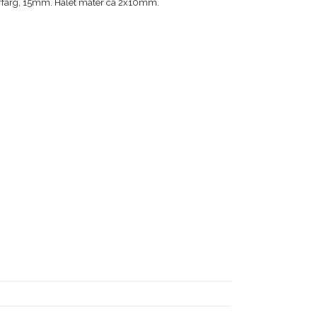
lverfärg, 15mm. Hålet mäter ca 2x10mm.