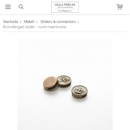
Startsida
Metall
Sliders & connectors
Produkten har blivit tillagd i
Bronsfärgad slider - rund med krona
varukorgen