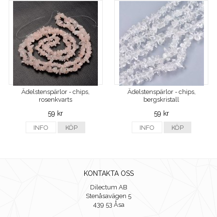
Ädelstenspärlor - chips,
Ädelstenspärlor - chips,
rosenkvarts
bergskristall
59 kr
59 kr
INFO
KÖP
INFO
KÖP
KONTAKTA OSS
Dilectum AB
Stenåsavägen 5
439 53 Åsa