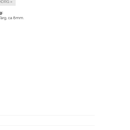
KORG »
g:
erfärg, ca 8mm.