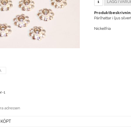
LÄGG I VARU
Produktbeskrivnin
Pärlhattar i ljus silv
Nickelfria
A
r-1
era adressen
 KÖPT