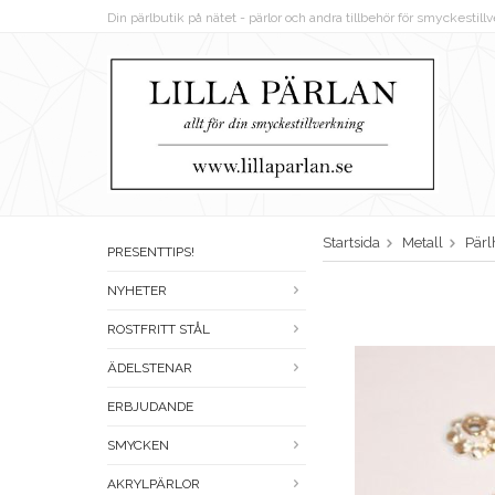
Din pärlbutik på nätet - pärlor och andra tillbehör för smyckestil
Startsida
Metall
Pärl
PRESENTTIPS!
NYHETER
ROSTFRITT STÅL
ÄDELSTENAR
ERBJUDANDE
SMYCKEN
AKRYLPÄRLOR