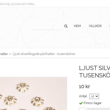
lverkning, pyssel och hobby
HEM
VILLKOR
hattar
Ljust silverfärgade pärlhattar - tusenskönor
LJUST SIL
TUSENSK
10 kr
Antal
Finns i lager