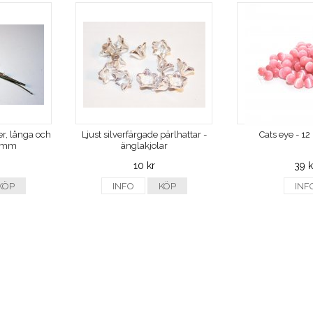
ver, långa och
Ljust silverfärgade pärlhattar -
Cats eye - 1
0 mm
änglakjolar
10 kr
39 k
KÖP
INFO
KÖP
INF