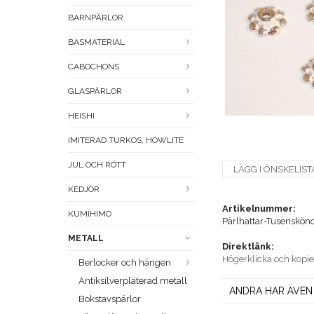
BARNPÄRLOR
BASMATERIAL
CABOCHONS
GLASPÄRLOR
HEISHI
IMITERAD TURKOS, HOWLITE
JUL OCH RÖTT
LÄGG I ÖNSKELIST
KEDJOR
Artikelnummer:
KUMIHIMO
Pärlhattar-Tusensköno
METALL
Direktlänk:
Högerklicka och kopi
Berlocker och hängen
Antiksilverpläterad metall
ANDRA HAR ÄVEN
Bokstavspärlor