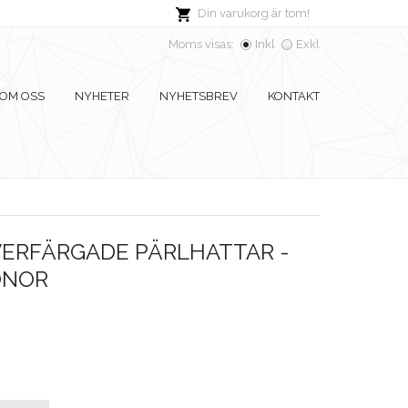
Din varukorg är tom!
Moms visas:
Inkl
Exkl
OM OSS
NYHETER
NYHETSBREV
KONTAKT
VERFÄRGADE PÄRLHATTAR -
ÖNOR