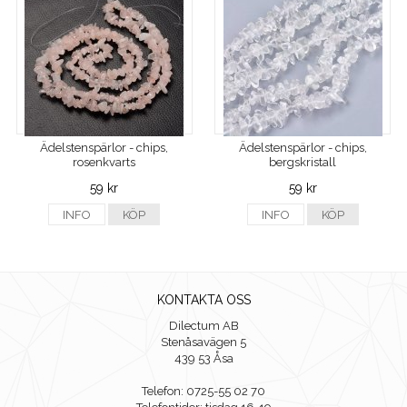
Ädelstenspärlor - chips,
Ädelstenspärlor - chips,
rosenkvarts
bergskristall
59 kr
59 kr
INFO
KÖP
INFO
KÖP
KONTAKTA OSS
Dilectum AB
Stenåsavägen 5
439 53 Åsa
Telefon: 0725-55 02 70