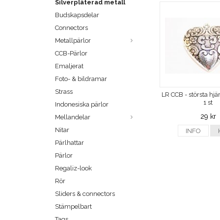
Silverpläterad metall
Budskapsdelar
Connectors
Metallpärlor
CCB-Pärlor
Emaljerat
Foto- & bildramar
Strass
LR CCB - största hjä
1 st
Indonesiska pärlor
29 kr
Mellandelar
Nitar
INFO
Pärlhattar
Pärlor
Regaliz-look
Rör
Sliders & connectors
Stämpelbart
Tags