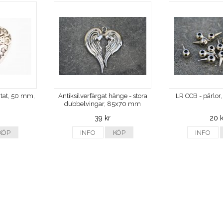
rtat, 50 mm,
Antiksilverfärgat hänge - stora
LR CCB - pärlor,
dubbelvingar, 85x70 mm
39 kr
20 k
KÖP
INFO
KÖP
INFO