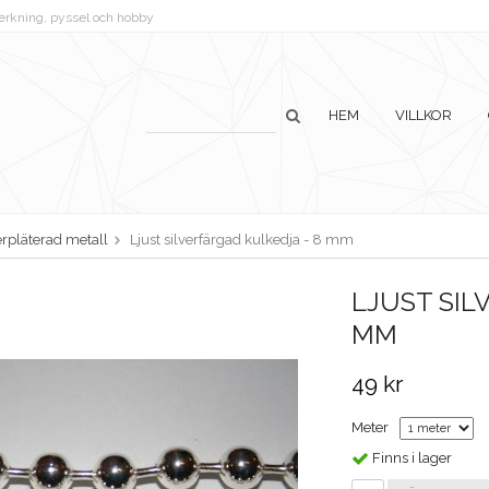
lverkning, pyssel och hobby
HEM
VILLKOR
erpläterad metall
Ljust silverfärgad kulkedja - 8 mm
LJUST SIL
MM
49 kr
Meter
Finns i lager