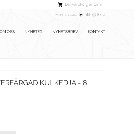
Din varukorg är tom!
Moms visas:
Inkl
Exkl
OM OSS
NYHETER
NYHETSBREV
KONTAKT
VERFÄRGAD KULKEDJA - 8