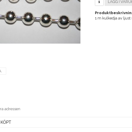
LÄGG I VARU
Produktbeskrivnin
1 m kulkedja av ljust
A
era adressen
 KÖPT