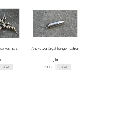
 spikes, 30 st
Antiksilverfärgat hänge - patron
r
5 kr
KÖP
INFO
KÖP