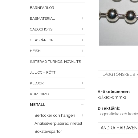
BARNPÄRLOR
BASMATERIAL
CABOCHONS
GLASPÄRLOR
HEISHI
IMITERAD TURKOS, HOWLITE
JUL OCH RÖTT
LÄGG I ÖNSKELIST
KEDJOR
Artikelnummer:
KUMIHIMO
kulked-8mm-2
METALL
Direktlänk:
Högerklicka och kopi
Berlocker och hängen
Antiksilverpläterad metall
ANDRA HAR ÄVEN
Bokstavspärlor