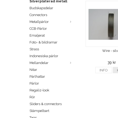
Silverpläterad metall
Budskapsdelar
Connectors
Metallpärlor
CCB-Pärlor
Emaljerat
Foto- & bildramar
Strass
Wire - sil
Indonesiska pärlor
39 kr
Mellandelar
Nitar
INFO
Pärlhattar
Pärlor
Regaliz-look
Rör
Sliders & connectors
Stämpelbart
Tags