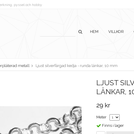
lverkning, pyssel och hobby
HEM
VILLKOR
erpläterad metall
Ljust silverfärgad kedja - runda länkar, 10 mm
LJUST SIL
LÄNKAR, 1
29 kr
Meter
Finns i lager