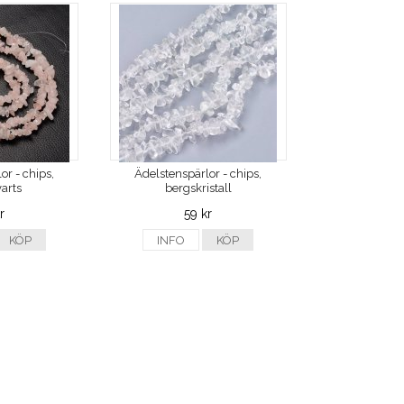
or - chips,
Ädelstenspärlor - chips,
arts
bergskristall
r
59 kr
KÖP
INFO
KÖP