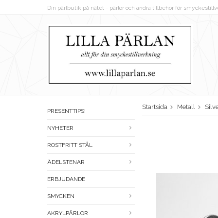
Din pärlbutik på nätet - pärlor och andra tillbehör för smyckestil
Startsida
Metall
Silv
PRESENTTIPS!
NYHETER
ROSTFRITT STÅL
ÄDELSTENAR
ERBJUDANDE
SMYCKEN
AKRYLPÄRLOR