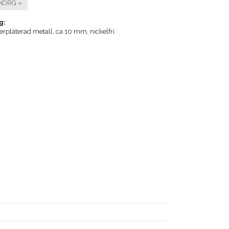
KORG »
g:
verpläterad metall, ca 10 mm, nickelfri