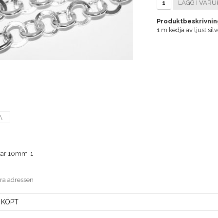
LÄGG I VARU
Produktbeskrivnin
1 m kedja av ljust sil
A
kar 10mm-1
era adressen
 KÖPT