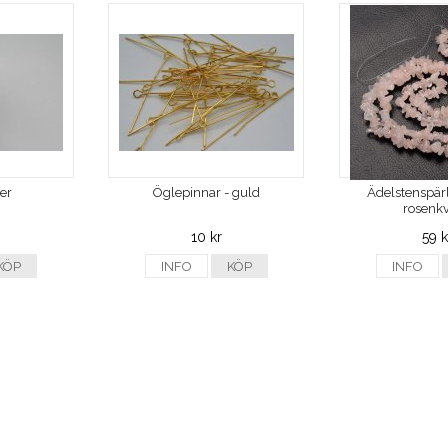
ver
Öglepinnar - guld
Ädelstenspärl
rosenkv
10 kr
59 k
KÖP
INFO
KÖP
INFO