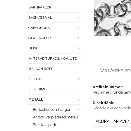
BARNPÄRLOR
BASMATERIAL
CABOCHONS
GLASPÄRLOR
HEISHI
IMITERAD TURKOS, HOWLITE
JUL OCH RÖTT
LÄGG I ÖNSKELIST
KEDJOR
Artikelnummer:
KUMIHIMO
Kedja med runda län
METALL
Direktlänk:
Högerklicka och kopi
Berlocker och hängen
Antiksilverpläterad metall
ANDRA HAR ÄVEN
Bokstavspärlor