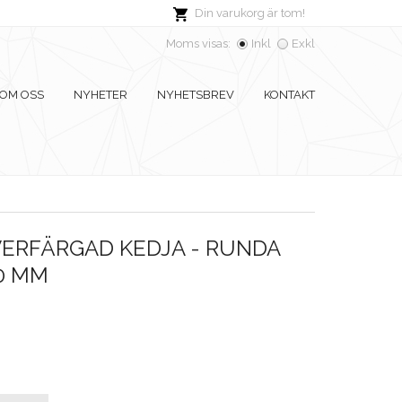
Din varukorg är tom!
Moms visas:
Inkl
Exkl
OM OSS
NYHETER
NYHETSBREV
KONTAKT
VERFÄRGAD KEDJA - RUNDA
0 MM