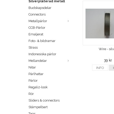
Silverpläterad metall
Budskapsdelar
Connectors
Metallpärlor
CCB-Pärlor
Emaljerat
Foto- & bildramar
Strass
Wire - sil
Indonesiska pärlor
39 kr
Mellandelar
Nitar
INFO
Pärlhattar
Pärlor
Regaliz-look
Rör
Sliders & connectors
Stämpelbart
Tags