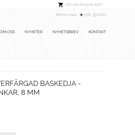
Din varukorg är tom!
Moms visas:
Inkl
Exkl
OM OSS
NYHETER
NYHETSBREV
KONTAKT
VERFÄRGAD BASKEDJA -
NKAR, 8 MM