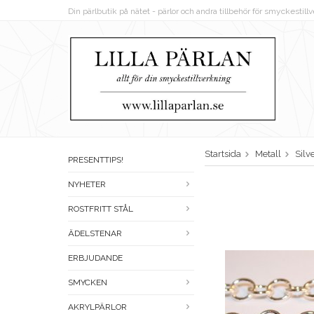
Din pärlbutik på nätet - pärlor och andra tillbehör för smyckestil
Startsida
Metall
Silv
PRESENTTIPS!
NYHETER
ROSTFRITT STÅL
ÄDELSTENAR
ERBJUDANDE
SMYCKEN
AKRYLPÄRLOR