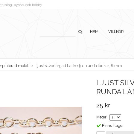
lverkning, pyssel och hobby
HEM
VILLKOR
erpläterad metall
Ljust silverfärgad baskedja - runda länkar, 8 mm
LJUST SIL
RUNDA LÄ
25 kr
Meter
Finns i lager