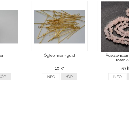
ver
Öglepinnar - guld
Ädelstenspärl
rosenkv
10 kr
59 k
KÖP
INFO
KÖP
INFO