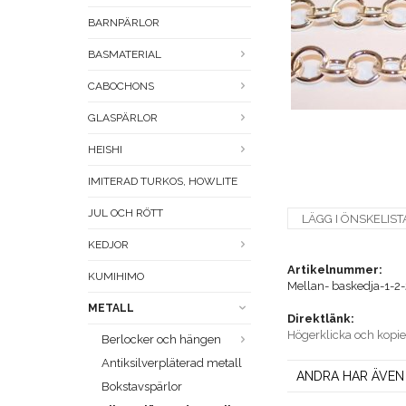
BARNPÄRLOR
BASMATERIAL
CABOCHONS
GLASPÄRLOR
HEISHI
IMITERAD TURKOS, HOWLITE
JUL OCH RÖTT
LÄGG I ÖNSKELIST
KEDJOR
Artikelnummer:
KUMIHIMO
Mellan- baskedja-1-2-
METALL
Direktlänk:
Högerklicka och kopi
Berlocker och hängen
Antiksilverpläterad metall
ANDRA HAR ÄVEN
Bokstavspärlor