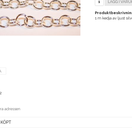
LÄGG I VARU
Produktbeskrivnin
1 m kedja av ljust si
A
2
era adressen
 KÖPT