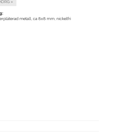
KORG »
g:
lverpläterad metall, ca 8x8 mm, nickelfri