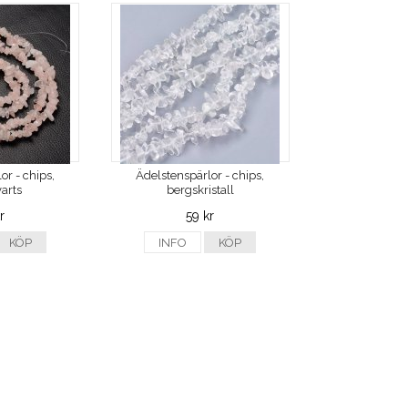
or - chips,
Ädelstenspärlor - chips,
arts
bergskristall
r
59 kr
KÖP
INFO
KÖP