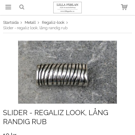
Startsida
Metall
Regaliz-look
Produkten har blivit tillagd i
Slider - regaliz look, lång randig rub
varukorgen
SLIDER - REGALIZ LOOK, LÅNG
RANDIG RUB