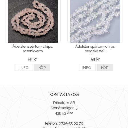
Ädelstenspärlor - chips,
Ädelstenspärlor - chips,
rosenkvarts
bergskristall
59 kr
59 kr
INFO
KÖP
INFO
KÖP
KONTAKTA OSS
Dilectum AB
Stenåsavägen 5
439 53 Åsa
Telefon: 0725-55 02 70