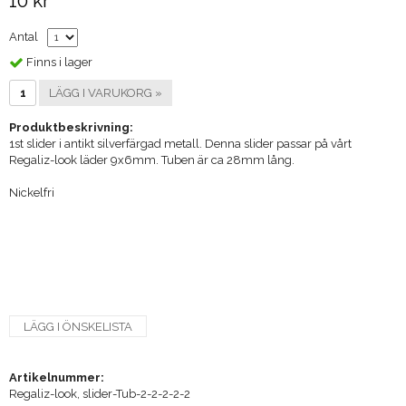
10 kr
Antal
Finns i lager
LÄGG I VARUKORG »
Produktbeskrivning:
1st slider i antikt silverfärgad metall. Denna slider passar på vårt
Regaliz-look läder 9x6mm. Tuben är ca 28mm lång.
Nickelfri
LÄGG I ÖNSKELISTA
Artikelnummer:
Regaliz-look, slider-Tub-2-2-2-2-2