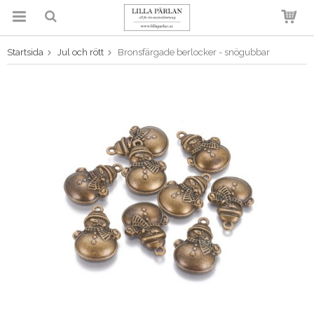
Startsida
Jul och rött
Bronsfärgade berlocker - snögubbar
Produkten har blivit tillagd i
varukorgen