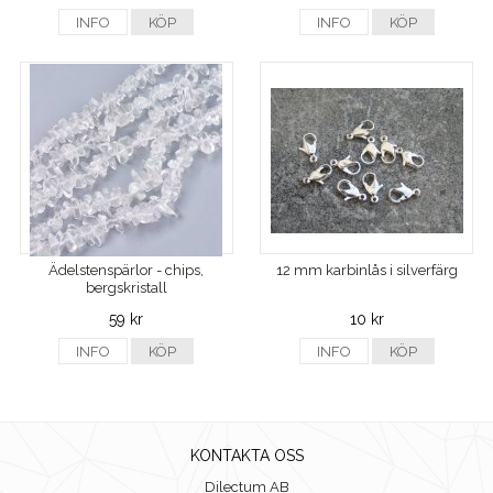
INFO
KÖP
INFO
KÖP
Ädelstenspärlor - chips,
12 mm karbinlås i silverfärg
bergskristall
59 kr
10 kr
INFO
KÖP
INFO
KÖP
KONTAKTA OSS
Dilectum AB