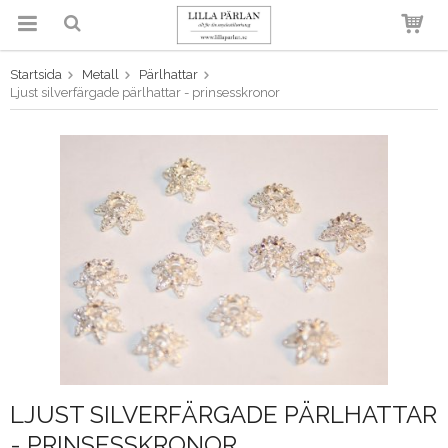
Startsida
Metall
Pärlhattar
Produkten har blivit tillagd i
Ljust silverfärgade pärlhattar - prinsesskronor
varukorgen
LJUST SILVERFÄRGADE PÄRLHATTAR
- PRINSESSKRONOR