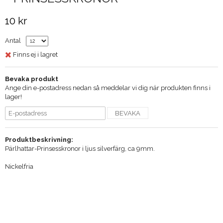
10 kr
Antal
Finns ej i lagret
Bevaka produkt
Ange din e-postadress nedan så meddelar vi dig när produkten finns i
lager!
BEVAKA
Produktbeskrivning:
Pärlhattar-Prinsesskronor i ljus silverfärg, ca 9mm.
Nickelfria