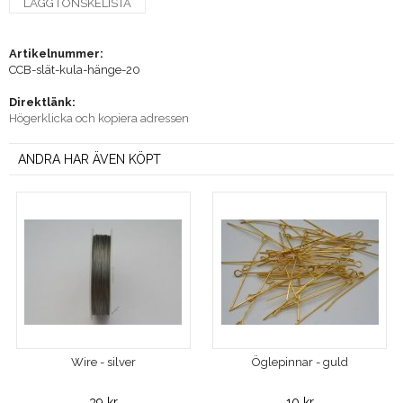
LÄGG I ÖNSKELISTA
Artikelnummer:
CCB-slät-kula-hänge-20
Direktlänk:
Högerklicka och kopiera adressen
ANDRA HAR ÄVEN KÖPT
Wire - silver
Öglepinnar - guld
39 kr
10 kr