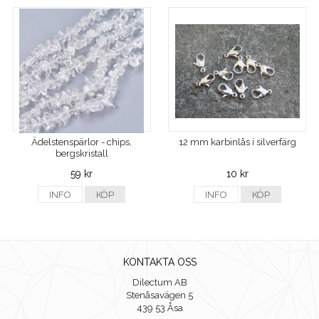
Ädelstenspärlor - chips,
12 mm karbinlås i silverfärg
bergskristall
59 kr
10 kr
INFO
KÖP
INFO
KÖP
KONTAKTA OSS
Dilectum AB
Stenåsavägen 5
439 53 Åsa