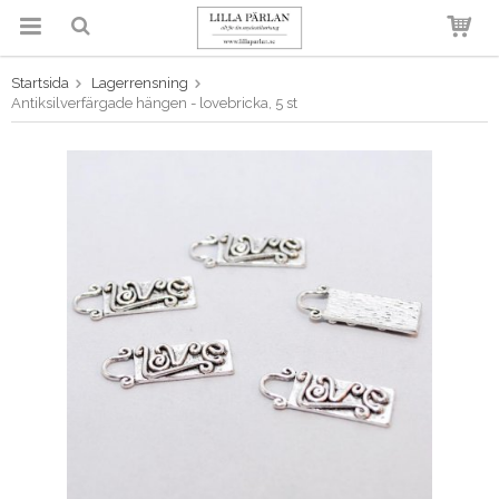
Startsida
Lagerrensning
Produkten har blivit tillagd i
Antiksilverfärgade hängen - lovebricka, 5 st
varukorgen