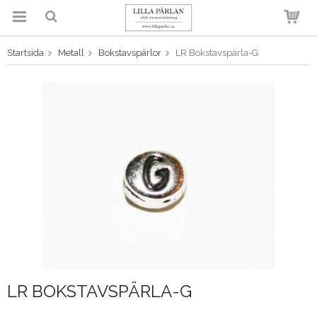
Startsida
Metall
Bokstavspärlor
LR Bokstavspärla-G
Produkten har blivit tillagd i
varukorgen
LR BOKSTAVSPÄRLA-G